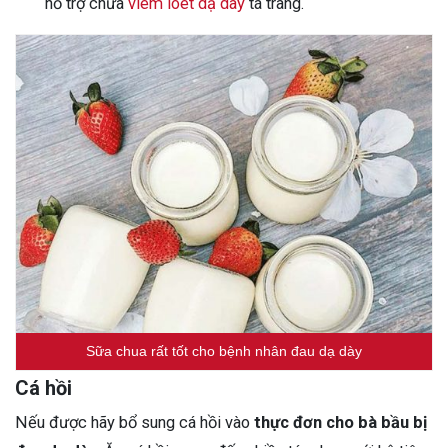
hỗ trợ chữa
viêm loét dạ dày
tá tràng.
Sữa chua rất tốt cho bệnh nhân đau dạ dày
Cá hồi
Nếu được hãy bổ sung cá hồi vào
thực đơn cho bà bầu bị