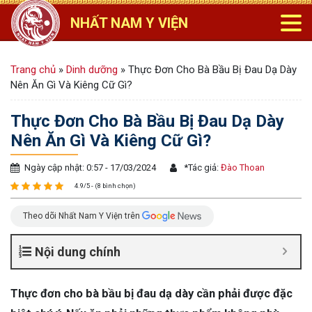
NHẤT NAM Y VIỆN
Trang chủ
»
Dinh dưỡng
»
Thực Đơn Cho Bà Bầu Bị Đau Dạ Dày
Nên Ăn Gì Và Kiêng Cữ Gì?
Thực Đơn Cho Bà Bầu Bị Đau Dạ Dày
Nên Ăn Gì Và Kiêng Cữ Gì?
Ngày cập nhật: 0:57 - 17/03/2024
*
Tác giả:
Đào Thoan
4.9/5 - (8 bình chọn)
Theo dõi Nhất Nam Y Viện trên
Nội dung chính
Thực đơn cho bà bầu bị đau dạ dày cần phải được đặc