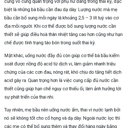
cũng vô cùng quan trọng với phụ nữ đang trong thai kỳ, đặc
biệt là những bà bầu cần đau dạ dày. Lượng nước mà mẹ
bầu cần bổ sung mỗi ngày là khoảng 2,5 – 3 lít tuỳ vào cơ
địa mỗi người. Khi cơ thể được bổ sung lượng nước cần
thiết sễ giúp điều hoà thân nhiệt tăng cao hơn cũng như hạn
chế được tình trạng táo bón trong suốt thai kỳ.
Mặt khác, uống nước đầy đủ còn giúp cơ thể bà bầu kiểm
soát được nồng độ acid từ dịch vi, làm giảm nhanh triệu
chứng của các cơn đau, nóng rát, khó chịu do tăng tiết dịch
acid gây ra. Quan trọng hơn là việc cung cấp đủ nước cần
thiết cũng giúp hạn chế nguy cơ thiếu ối, làm ảnh hưởng tới
sự phát triển của thai nhi.
Tuy nhiên, mẹ bầu nên uống nước ấm, thai vì nước lạnh bởi
nó sẽ không tốt cho cổ họng và dạ dày. Ngoài nước lọc thì
các mẹ có thể bổ sung thêm và thay đổi hàng ngày bằng