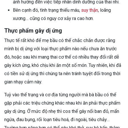
ảnh hưởng đến việc tiếp nhân dinh dưỡng của thai nhi.
Bên cạnh đó, tình trạng thiếu máu,
suy thận
, loãng
xương… cũng có nguy cơ xảy ra cao hơn.
Thực phẩm gây dị ứng
Thực tế rất khó để mẹ bầu có thể chắc chắn được rằng
mình bị dị ứng với loại thực phẩm nào nếu chưa ăn trước
đó, hoặc sau khi mang thai cơ thể có nhiều thay đổi rất dễ
gây kích ứng, khó chịu khi ăn một số món. Tuy nhiên, khi đã
có tiền sử dị ứng thì chúng ta nên tránh tuyệt đối trong thời
gian nhạy cảm này.
Tuỳ vào thể trạng và cơ địa từng người mà bà bầu có thể
gặp phải các triệu chứng khác nhau khi ăn phải thực phẩm
gây dị ứng. Ở mức độ nhẹ thì cos thể gây nổi ban đỏ, mẩn
ngứa, đau bụng, rối loạn tiêu hoá, đi ngoài, tiêu chảy…
Trường hợp nặng hơn có thể gây khó thở, suy hô hấp, thậm