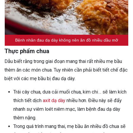
Bệnh nhân đau dạ dày không nên ăn đồ nhiều dầu mỡ
Thực phẩm chua
Dẫu biết rằng trong giai đoạn mang thai rất nhiều mẹ bầu
thèm ăn các món chua. Tuy nhiên cần phải biết tiết chế đặc
biệt với các mẹ bầu bị đau dạ dày.
Trái cây chua, dưa cải muối chua, kim chi… sẽ làm kích
thích tiết dịch
axit dạ dày
nhiều hơn. Điều này sẽ đẩy
nhanh sự viêm loét niêm mạc, làm bệnh đau dạ dày
thêm nặng.
Trong quá trình mang thai, mẹ bầu ăn nhiều đồ chua sẽ