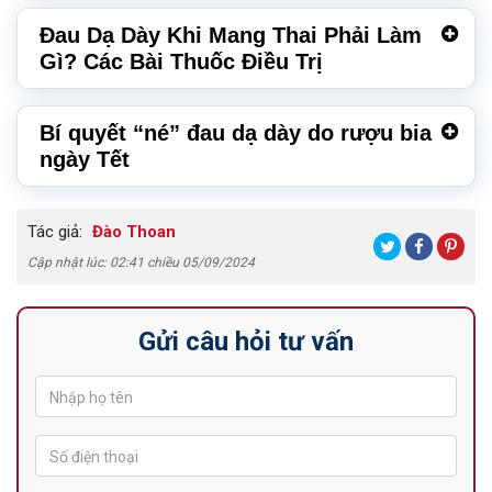
Đau Dạ Dày Khi Mang Thai Phải Làm
Gì? Các Bài Thuốc Điều Trị
Bí quyết “né” đau dạ dày do rượu bia
ngày Tết
Tác giả:
Đào Thoan
Cập nhật lúc: 02:41 chiều 05/09/2024
Gửi câu hỏi tư vấn