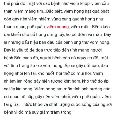
thể phải đối mặt với các bệnh như viêm khớp, viêm cầu
thận, viêm màng tim…Đặc biệt, viêm họng hạt quá phát
còn gây nên viêm nhiễm vùng xung quanh họng như
thanh quản, phế quản,
viêm xoang
, viêm mũi… Bệnh kéo
dài khiến cho cổ họng sưng tấy, ho có đờm và máu. Đây
là những dấu hiệu ban đầu của bệnh ung thư vòm họng.
Đây là yếu tố đe dọa trực tiếp đến tính mạng người
bệnh.Bên cạnh đó, người bệnh còn có nguy cơ đối mặt
với tình trạng áp -xe vòm họng. Áp xe gây sốt cao, đau
họng nhói lên tai, khó nuốt, hơi thở có mùi hôi. Viêm
nhiễm lan rộng gây hiện tượng khít hàm, khó thở do áp
xe lấp kín họng.
Viêm họng hạt mãn tính
ảnh hưởng các
cơ quan hô hấp, gây nên viêm phổi, viêm phế quản, viêm
tai giữa, … Sức khỏe và chất lượng cuộc sống của người
bệnh vì đó mà suy giảm trầm trọng.