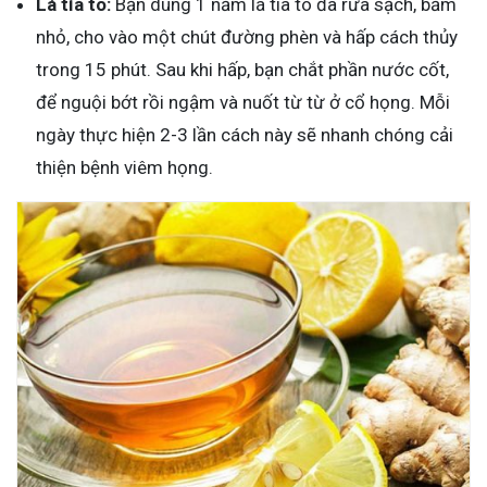
Lá tía tô:
Bạn dùng 1 nắm lá tía tô đã rửa sạch, băm
nhỏ, cho vào một chút đường phèn và hấp cách thủy
trong 15 phút. Sau khi hấp, bạn chắt phần nước cốt,
để nguội bớt rồi ngậm và nuốt từ từ ở cổ họng. Mỗi
ngày thực hiện 2-3 lần cách này sẽ nhanh chóng cải
thiện bệnh viêm họng.