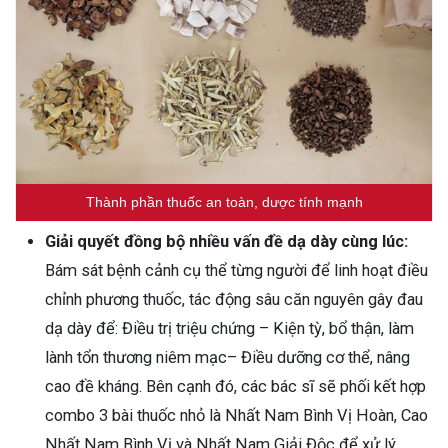
Thành phần thuốc an toàn, dược tính mạnh
Giải quyết đồng bộ nhiều vấn đề dạ dày cùng lúc:
Bám sát bệnh cảnh cụ thể từng người để linh hoạt điều
chỉnh phương thuốc, tác động sâu căn nguyên gây đau
dạ dày để: Điều trị triệu chứng – Kiện tỳ, bổ thận, làm
lành tổn thương niêm mạc– Điều dưỡng cơ thể, nâng
cao đề kháng. Bên cạnh đó, các bác sĩ sẽ phối kết hợp
combo 3 bài thuốc nhỏ là Nhất Nam Bình Vị Hoàn, Cao
Nhất Nam Bình Vị và Nhất Nam Giải Độc để xử lý