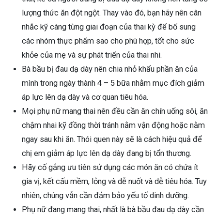
lượng thức ăn đột ngột. Thay vào đó, bạn hãy nên cân
nhắc kỹ càng từng giai đoạn của thai kỳ để bổ sung
các nhóm thực phẩm sao cho phù hợp, tốt cho sức
khỏe của mẹ và sự phát triển của thai nhi.
Bà bầu bị đau dạ dày nên chia nhỏ khẩu phần ăn của
mình trong ngày thành 4 – 5 bữa nhằm mục đích giảm
áp lực lên dạ dày và cơ quan tiêu hóa.
Mọi phụ nữ mang thai nên đều cần ăn chín uống sôi, ăn
chậm nhai kỹ đồng thời tránh nằm vận động hoặc nằm
ngay sau khi ăn. Thói quen này sẽ là cách hiệu quả để
chị em giảm áp lực lên dạ dày đang bị tổn thương.
Hãy cố gắng ưu tiên sử dụng các món ăn có chứa ít
gia vị, kết cấu mềm, lỏng và dễ nuốt và dễ tiêu hóa. Tuy
nhiên, chúng vẫn cần đảm bảo yếu tố dinh dưỡng.
Phụ nữ đang mang thai, nhất là bà bầu đau dạ dày cần