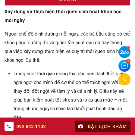
Xây dựng và thực hiện thói quen sinh hoạt khoa học
mỗi ngày
Ngoài chế độ dinh dưỡng mỗi ngày, các bà bầu cũng có thể
khắc phục cường độ và giảm tần suất đau dạ dày thông
qua việc xây dựng, thực hiện và duy trì thói quen sinh hoạt
khoa học. Cụ thể:
Trong suốt thời gian mang thai phụ nên dành thời gian
nghỉ ngơi cho mình để cơ thể có thể thích nghi với sự
thay đổi đột ngột về tâm lý và cả sinh lý. Điều này sẽ
giúp bạn kiểm soát tốt stress và lo âu quá mức – một
trong những nguyên nhân làm khởi phát bệnh đau dạ
dày.
Khi thai nhi phát triển tương đối lớn, mẹ bầu nên ngừng
092.842.1102
ĐẶT LỊCH KHÁM
hẳn công việc và dành trọng thời gian của bản thân để