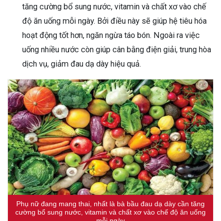
tăng cường bổ sung nước, vitamin và chất xơ vào chế
độ ăn uống mỗi ngày. Bởi điều này sẽ giúp hệ tiêu hóa
hoạt động tốt hơn, ngăn ngừa táo bón. Ngoài ra việc
uống nhiều nước còn giúp cân bằng điện giải, trung hòa
dịch vụ, giảm đau dạ dày hiệu quả.
Phụ nữ đang mang thai, nhất là bà bầu đau dạ dày cần tăng
cường bổ sung nước, vitamin và chất xơ vào chế độ ăn uống
mỗi ngày