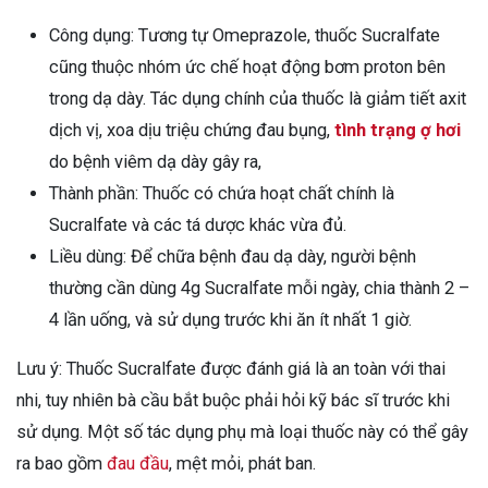
Công dụng: Tương tự Omeprazole, thuốc Sucralfate
cũng thuộc nhóm ức chế hoạt động bơm proton bên
trong dạ dày. Tác dụng chính của thuốc là giảm tiết axit
dịch vị, xoa dịu triệu chứng đau bụng,
tình trạng ợ hơi
do bệnh viêm dạ dày gây ra,
Thành phần: Thuốc có chứa hoạt chất chính là
Sucralfate và các tá dược khác vừa đủ.
Liều dùng: Để chữa bệnh đau dạ dày, người bệnh
thường cần dùng 4g Sucralfate mỗi ngày, chia thành 2 –
4 lần uống, và sử dụng trước khi ăn ít nhất 1 giờ.
Lưu ý: Thuốc Sucralfate được đánh giá là an toàn với thai
nhi, tuy nhiên bà cầu bắt buộc phải hỏi kỹ bác sĩ trước khi
sử dụng. Một số tác dụng phụ mà loại thuốc này có thể gây
ra bao gồm
đau đầu
, mệt mỏi, phát ban.