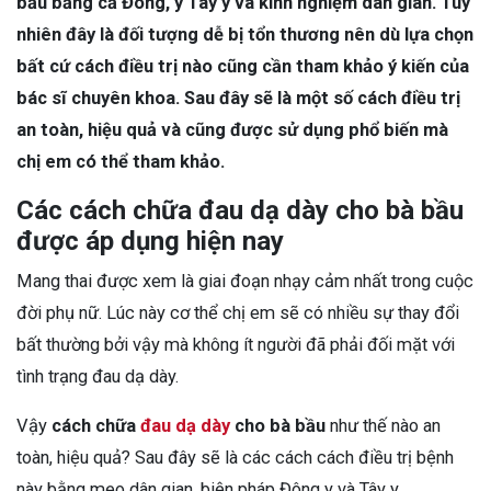
bầu bằng cả Đông, y Tây y và kinh nghiệm dân gian. Tuy
nhiên đây là đối tượng dễ bị tổn thương nên dù lựa chọn
bất cứ cách điều trị nào cũng cần tham khảo ý kiến của
bác sĩ chuyên khoa. Sau đây sẽ là một số cách điều trị
an toàn, hiệu quả và cũng được sử dụng phổ biến mà
chị em có thể tham khảo.
Các cách chữa đau dạ dày cho bà bầu
được áp dụng hiện nay
Mang thai được xem là giai đoạn nhạy cảm nhất trong cuộc
đời phụ nữ. Lúc này cơ thể chị em sẽ có nhiều sự thay đổi
bất thường bởi vậy mà không ít người đã phải đối mặt với
tình trạng đau dạ dày.
Vậy
cách chữa
đau dạ dày
cho bà bầu
như thế nào an
toàn, hiệu quả? Sau đây sẽ là các cách cách điều trị bệnh
này bằng mẹo dân gian, biện pháp Đông y và Tây y.