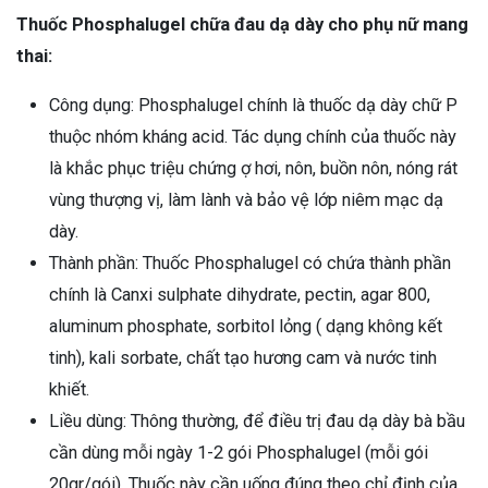
Thuốc Phosphalugel chữa đau dạ dày cho phụ nữ mang
thai:
Công dụng: Phosphalugel chính là thuốc dạ dày chữ P
thuộc nhóm kháng acid. Tác dụng chính của thuốc này
là khắc phục triệu chứng ợ hơi, nôn, buồn nôn, nóng rát
vùng thượng vị, làm lành và bảo vệ lớp niêm mạc dạ
dày.
Thành phần: Thuốc Phosphalugel có chứa thành phần
chính là Canxi sulphate dihydrate, pectin, agar 800,
aluminum phosphate, sorbitol lỏng ( dạng không kết
tinh), kali sorbate, chất tạo hương cam và nước tinh
khiết.
Liều dùng: Thông thường, để điều trị đau dạ dày bà bầu
cần dùng mỗi ngày 1-2 gói Phosphalugel (mỗi gói
20gr/gói). Thuốc này cần uống đúng theo chỉ định của