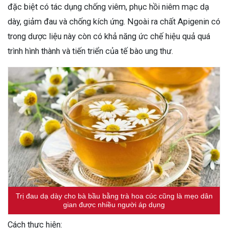
đặc biệt có tác dụng chống viêm, phục hồi niêm mạc dạ
dày, giảm đau và chống kích ứng. Ngoài ra chất Apigenin có
trong dược liệu này còn có khả năng ức chế hiệu quả quá
trình hình thành và tiến triển của tế bào ung thư.
Trị đau dạ dày cho bà bầu bằng trà hoa cúc cũng là mẹo dân
gian được nhiều người áp dụng
Cách thực hiện: