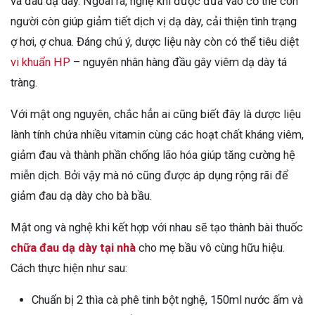
và đau dạ dày. Ngoài ra, nghệ khi được đưa vào cơ thể con
người còn giúp giảm tiết dịch vị dạ dày, cải thiện tình trạng
ợ hơi, ợ chua. Đáng chú ý, dược liệu này còn có thể tiêu diệt
vi khuẩn HP
– nguyên nhân hàng đầu gây viêm dạ dày tá
tràng.
Với mật ong nguyên, chắc hẳn ai cũng biết đây là dược liệu
lành tính chứa nhiều vitamin cùng các hoạt chất kháng viêm,
giảm đau và thành phần chống lão hóa giúp tăng cường hệ
miễn dịch. Bởi vậy mà nó cũng được áp dụng rộng rãi để
giảm đau dạ dày cho bà bầu.
Mật ong và nghệ khi kết hợp với nhau sẽ tạo thành bài thuốc
chữa đau dạ dày tại nhà
cho mẹ bầu vô cùng hữu hiệu.
Cách thực hiện như sau:
Chuẩn bị 2 thìa cà phê tinh bột nghệ, 150ml nước ấm và