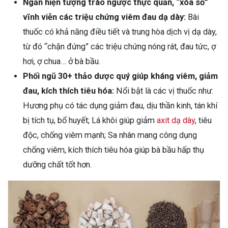
Ngăn hiện tượng trào ngược thực quản, “xóa sổ”
vĩnh viễn các triệu chứng viêm đau dạ dày:
Bài
thuốc có khả năng điều tiết và trung hòa dịch vị dạ dày,
từ đó “chặn đứng” các triệu chứng nóng rát, đau tức, ợ
hơi, ợ chua… ở bà bầu.
Phối ngũ 30+ thảo dược quý giúp kháng viêm, giảm
đau, kích thích tiêu hóa:
Nổi bật là các vị thuốc như:
Hương phụ có tác dụng giảm đau, dịu thần kinh, tán khí
bị tích tụ, bổ huyết; Lá khôi giúp giảm
axit dạ dày
, tiêu
độc, chống viêm mạnh; Sa nhân mang công dụng
chống viêm, kích thích tiêu hóa giúp bà bầu hấp thụ
dưỡng chất tốt hơn.