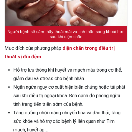
Người bệnh sẽ cảm thấy thoải mái và tinh thần sảng khoái hơn
sau khi diện chẩn
Mục đích của phương pháp
diện chẩn trong điều trị
thoát vị đĩa đệm
:
Hỗ trợ lưu thông khí huyết và mạch máu trong cơ thể,
giảm đau và stress cho bệnh nhân.
Ngăn ngừa nguy cơ xuất hiện biến chứng hoặc tái phát
sau khi điều trị ngoại khoa. Bên cạnh đó phòng ngừa
tình trạng tiến triển sớm của bệnh.
Tăng cường chức năng chuyển hóa và đào thải, tăng
sức khỏe và hỗ trợ các bệnh lý liên quan như: Tim
mạch, huyết áp…