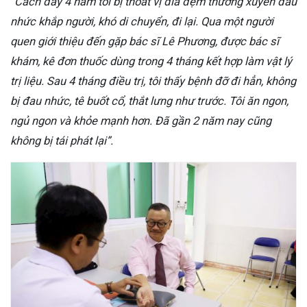
“Cách đây 4 năm tôi bị thoát vị đĩa đệm thường xuyên đau
nhức khắp người, khó di chuyển, đi lại. Qua một người
quen giới thiệu đến gặp bác sĩ Lê Phương, được bác sĩ
khám, kê đơn thuốc dùng trong 4 tháng kết hợp làm vật lý
trị liệu. Sau 4 tháng điều trị, tôi thấy bệnh đỡ đi hẳn, không
bị đau nhức, tê buốt cổ, thắt lưng như trước. Tôi ăn ngon,
ngủ ngon và khỏe mạnh hơn. Đã gần 2 năm nay cũng
không bị tái phát lại”.