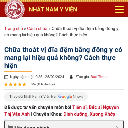
NHẤT NAM Y VIỆN
Trang chủ
»
Cách chữa
»
Chữa thoát vị đĩa đệm bằng đông y
có mang lại hiệu quả không? Cách thực hiện
Chữa thoát vị đĩa đệm bằng đông y có
mang lại hiệu quả không? Cách thực
hiện
Ngày cập nhật: 0:28 - 25/02/2024
*
Tác giả:
Đào Thoan
5/5 - (10 bình chọn)
Theo dõi Nhất Nam Y Viện trên
Đã được tư vấn chuyên môn bởi
Tiến sĩ. Bác sĩ Nguyễn
Thị Vân Anh
| Chuyên Khoa:
Dinh dưỡng
,
Xương Khớp
Nội dung chính