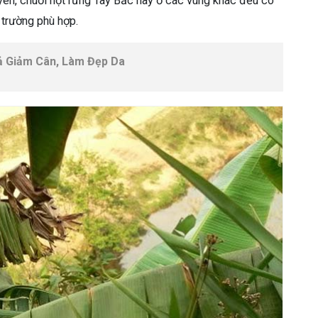
ên, chuối hột rừng Tây Bắc hay ở các vùng khác đều có
 trường phù hợp.
ả Giảm Cân, Làm Đẹp Da