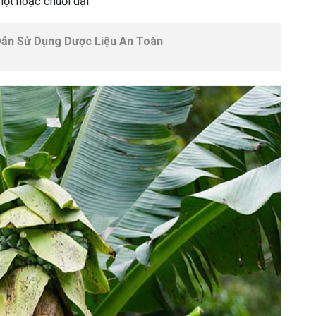
hột hoặc chuối dại.
ẫn Sử Dụng Dược Liệu An Toàn