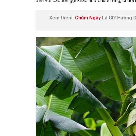
đến với các tên gọi khác như chuối rừng, chuối 
Xem thêm:
Chùm Ngây
Là Gì? Hướng D