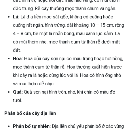
đất, hình trụ hoặc hơi dẹt, màu nâu vàng, có mùi thơm
đặc trưng. Rễ cây thường mọc thành chùm và ngắn.
Lá:
Lá địa liền mọc sát gốc, không có cuống hoặc
cuống rất ngắn, hình trứng, dài khoảng 10 – 15 cm, rộng
4 – 8 cm, bề mặt lá nhẵn bóng, màu xanh lục sẫm. Lá
có mùi thơm nhẹ, mọc thành cụm từ thân rễ dưới mặt
đất.
Hoa:
Hoa của cây sơn nại có màu trắng hoặc hơi hồng,
mọc thành cụm từ thân rễ. Hoa thường xuất hiện trước
khi cây ra lá hoặc cùng lúc với lá. Hoa có hình ống nhỏ
và mùi thơm dễ chịu.
Quả:
Quả sơn nại hình tròn, nhỏ, khi chín có màu đỏ
tươi.
Phân bố của cây địa liền
Phân bố tự nhiên:
Địa liền chủ yếu phân bố ở các vùng