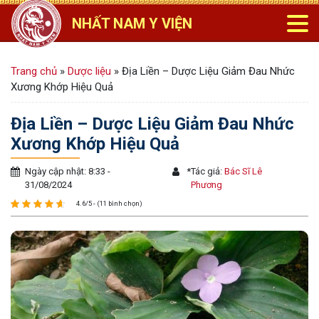
NHẤT NAM Y VIỆN
Trang chủ
»
Dược liệu
»
Địa Liền – Dược Liệu Giảm Đau Nhức
Xương Khớp Hiệu Quả
Địa Liền – Dược Liệu Giảm Đau Nhức
Xương Khớp Hiệu Quả
Ngày cập nhật: 8:33 -
*
Tác giả:
Bác Sĩ Lê
31/08/2024
Phương
4.6/5 - (11 bình chọn)