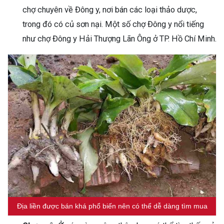
chợ chuyên về Đông y, nơi bán các loại thảo dược,
trong đó có củ sơn nại. Một số chợ Đông y nổi tiếng
như chợ Đông y Hải Thượng Lãn Ông ở TP. Hồ Chí Minh.
Địa liền được bán khá phổ biến nên có thể dễ dàng tìm mua