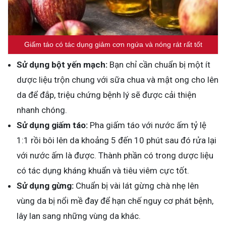
Giấm táo có tác dụng giảm cơn ngứa và nóng rát rất tốt
Sử dụng bột yến mạch:
Bạn chỉ cần chuẩn bị một ít
dược liệu trộn chung với sữa chua và mật ong cho lên
da để đắp, triệu chứng bệnh lý sẽ được cải thiện
nhanh chóng.
Sử dụng giấm táo:
Pha giấm táo với nước ấm tỷ lệ
1:1 rồi bôi lên da khoảng 5 đến 10 phút sau đó rửa lại
với nước ấm là được. Thành phần có trong dược liệu
có tác dụng kháng khuẩn và tiêu viêm cực tốt.
Sử dụng gừng:
Chuẩn bị vài lát gừng chà nhẹ lên
vùng da bị nổi mề đay để hạn chế nguy cơ phát bệnh,
lây lan sang những vùng da khác.