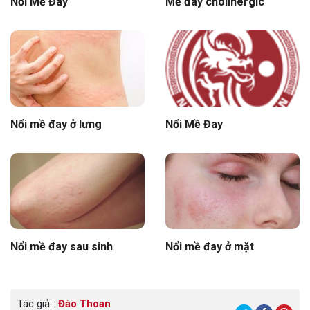
Nổi Mề Đay
Mề đay cholinergic
Nổi mề đay ở lưng
Nổi Mề Đay
Nổi mề đay sau sinh
Nổi mề đay ở mặt
Tác giả:
Đào Thoan