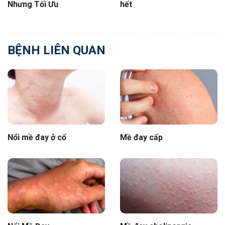
Nhưng Tối Ưu
hết
BỆNH LIÊN QUAN
Nổi mề đay ở cổ
Mề đay cấp