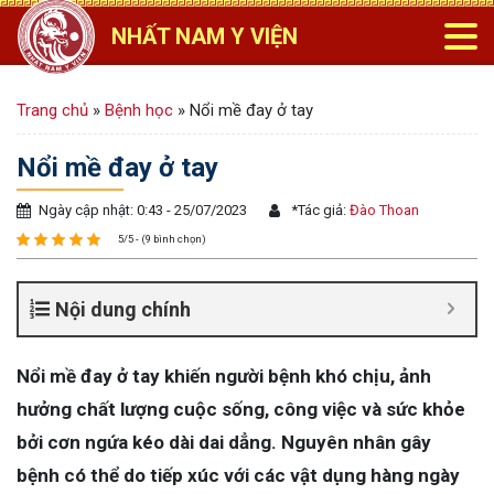
NHẤT NAM Y VIỆN
Trang chủ
»
Bệnh học
»
Nổi mề đay ở tay
Nổi mề đay ở tay
Ngày cập nhật: 0:43 - 25/07/2023
*
Tác giả:
Đào Thoan
5/5 - (9 bình chọn)
Nội dung chính
Nổi mề đay ở tay khiến người bệnh khó chịu, ảnh
hưởng chất lượng cuộc sống, công việc và sức khỏe
bởi cơn ngứa kéo dài dai dẳng. Nguyên nhân gây
bệnh có thể do tiếp xúc với các vật dụng hàng ngày