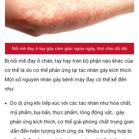
Nổi mề đay ở tay gây cảm giác ngứa ngáy, khó chịu dữ dội
Bị nổi mề đay ở chân, tay hay trên bộ phận nào khác của
cơ thể là do cơ thể phản ứng lại tác nhân gây kích thích.
Một số nguyên nhân gây bệnh mày đay có thể kể đến
như:
Do dị ứng khi tiếp xúc với các tác nhân như hóa chất,
mỹ phẩm, bụi bẩn, thực phẩm, lông động vật,…gây
phản ứng kích thích, cơ thể giải phóng chất trung gian
dẫn đến hiện tượng kích ứng da. Nhiều trường hợp bị