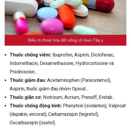
Điều trị thoái hóa đốt sống cổ theo Tây y
Thuốc chống viêm:
Ibuprofen, Aspirin, Diclofenac,
Indomethacin, Dexamethasone, Hydrocortisone và
Prednisolon...
Thuốc giảm đau:
Acetaminophen (Paracetamol),
Aspirin, thuốc giảm đau nhóm Opioid...
Thuốc giãn cơ:
Notrixum, Acrium, Prenuff, Eretab...
Thuốc chống động kinh:
Phenytoin (sodanton), Valproat
(depakin, encorat), Carbamazepin (tegretol),
Oxcarbazepin (oxetol).