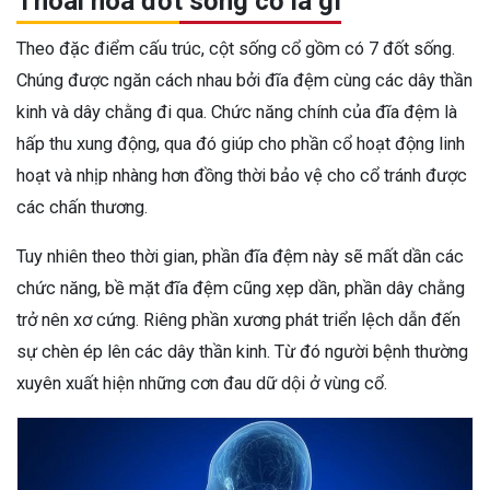
Thoái hóa đốt sống cổ là gì
Theo đặc điểm cấu trúc, cột sống cổ gồm có 7 đốt sống.
Chúng được ngăn cách nhau bởi đĩa đệm cùng các dây thần
kinh và dây chằng đi qua. Chức năng chính của đĩa đệm là
hấp thu xung động, qua đó giúp cho phần cổ hoạt động linh
hoạt và nhịp nhàng hơn đồng thời bảo vệ cho cổ tránh được
các chấn thương.
Tuy nhiên theo thời gian, phần đĩa đệm này sẽ mất dần các
chức năng, bề mặt đĩa đệm cũng xẹp dần, phần dây chằng
trở nên xơ cứng. Riêng phần xương phát triển lệch dẫn đến
sự chèn ép lên các dây thần kinh. Từ đó người bệnh thường
xuyên xuất hiện những cơn đau dữ dội ở vùng cổ.