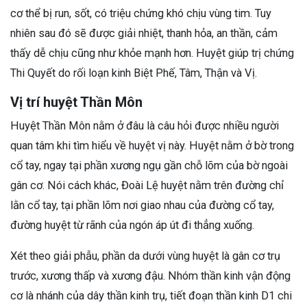
cơ thể bị run, sốt, có triệu chứng khó chịu vùng tim. Tuy
nhiên sau đó sẽ được giải nhiệt, thanh hỏa, an thần, cảm
thấy dễ chịu cũng như khỏe mạnh hơn. Huyệt giúp trị chứng
Thi Quyết do rối loạn kinh Biệt Phế, Tâm, Thận và Vị.
Vị trí huyệt Thần Môn
Huyệt Thần Môn nằm ở đâu là câu hỏi được nhiều người
quan tâm khi tìm hiểu về huyệt vị này. Huyệt nằm ở bờ trong
cổ tay, ngay tại phần xương ngụ gần chỗ lõm của bờ ngoài
gân cơ. Nói cách khác, Đoài Lệ huyệt nằm trên đường chỉ
lằn cổ tay, tại phần lõm nơi giao nhau của đường cổ tay,
đường huyệt từ rãnh của ngón áp út đi thẳng xuống.
Xét theo giải phẫu, phần da dưới vùng huyệt là gân cơ trụ
trước, xương thấp và xương đậu. Nhóm thần kinh vận động
cơ là nhánh của dây thần kinh trụ, tiết đoạn thần kinh D1 chi