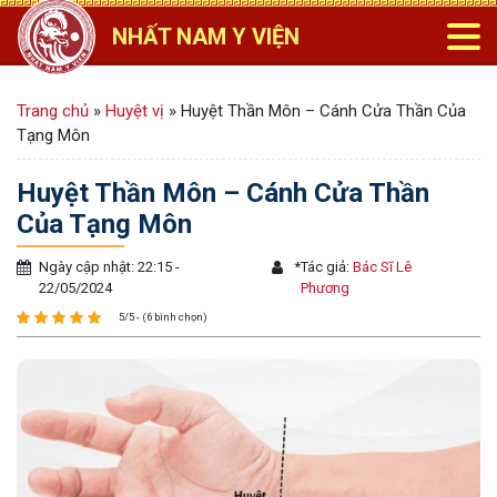
NHẤT NAM Y VIỆN
Trang chủ
»
Huyệt vị
»
Huyệt Thần Môn – Cánh Cửa Thần Của
Tạng Môn
Huyệt Thần Môn – Cánh Cửa Thần
Của Tạng Môn
Ngày cập nhật: 22:15 -
*
Tác giả:
Bác Sĩ Lê
22/05/2024
Phương
5/5 - (6 bình chọn)