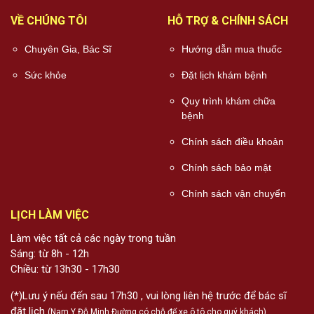
VỀ CHÚNG TÔI
HỖ TRỢ & CHÍNH SÁCH
Chuyên Gia, Bác Sĩ
Hướng dẫn mua thuốc
Sức khỏe
Đặt lịch khám bệnh
Quy trình khám chữa
bệnh
Chính sách điều khoản
Chính sách bảo mật
Chính sách vận chuyển
LỊCH LÀM VIỆC
Làm việc tất cả các ngày trong tuần
Sáng: từ 8h - 12h
Chiều: từ 13h30 - 17h30
(*)Lưu ý nếu đến sau 17h30 , vui lòng liên hệ trước để bác sĩ
đặt lịch
(Nam Y Đỗ Minh Đường có chỗ để xe ô tô cho quý khách)