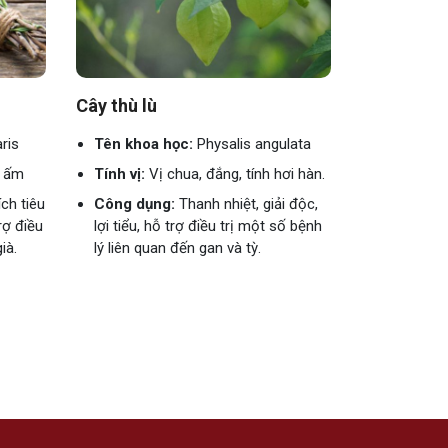
Cây thù lù
ris
Tên khoa học:
Physalis angulata
h ấm
Tính vị:
Vị chua, đắng, tính hơi hàn.
ch tiêu
Công dụng:
Thanh nhiệt, giải độc,
rợ điều
lợi tiểu, hỗ trợ điều trị một số bệnh
ià.
lý liên quan đến gan và tỳ.