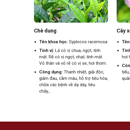
Chè dung
Cây x
Tên khoa học:
Syplocos racemosa
Tên
Tính vị:
Lá có vị chua, ngọt, tính
Tính
mát. Rễ có vị ngọt, nhạt, tính mát.
hơi 
Vỏ thân và vỏ rễ có vị se, hơi thơm.
Côn
Công dụng:
Thanh nhiệt, giải độc,
tiểu
giảm đau, cầm máu, hỗ trợ tiêu hóa,
quản,
chữa các bệnh về dạ dày, tiêu
chảy,...