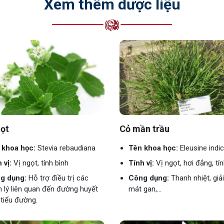
Xem thêm dược liệu
ọt
Cỏ mần trầu
 khoa học:
Stevia rebaudiana
Tên khoa học:
Eleusine indi
 vị:
Vị ngọt, tính bình
Tính vị:
Vị ngọt, hơi đắng, tí
g dụng:
Hỗ trợ điều trị các
Công dụng:
Thanh nhiệt, giả
 lý liên quan đến đường huyết
mát gan,...
tiểu đường.