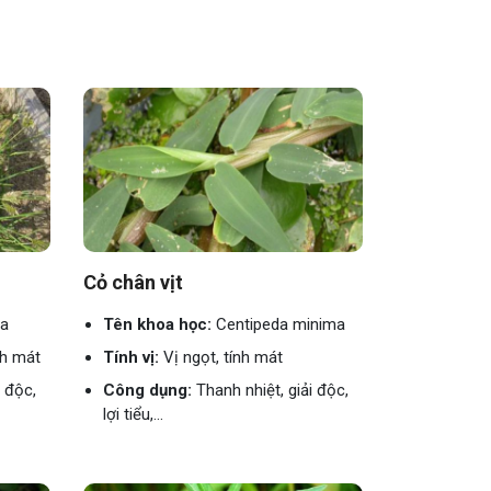
Cỏ chân vịt
ca
Tên khoa học:
Centipeda minima
nh mát
Tính vị:
Vị ngọt, tính mát
i độc,
Công dụng:
Thanh nhiệt, giải độc,
lợi tiểu,...