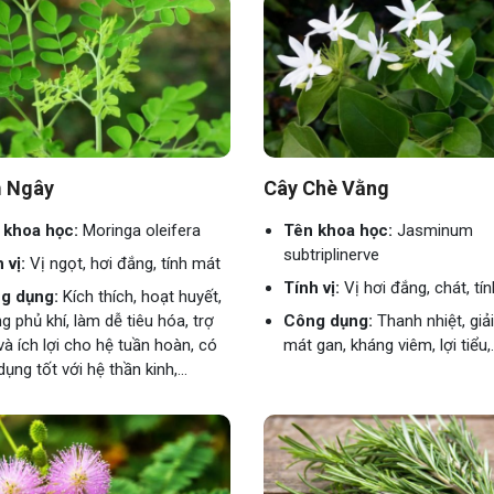
 Ngây
Cây Chè Vằng
 khoa học:
Moringa oleifera
Tên khoa học:
Jasminum
subtriplinerve
 vị:
Vị ngọt, hơi đắng, tính mát
Tính vị:
Vị hơi đắng, chát, tí
g dụng:
Kích thích, hoạt huyết,
g phủ khí, làm dễ tiêu hóa, trợ
Công dụng:
Thanh nhiệt, giả
và ích lợi cho hệ tuần hoàn, có
mát gan, kháng viêm, lợi tiểu,.
dụng tốt với hệ thần kinh,...