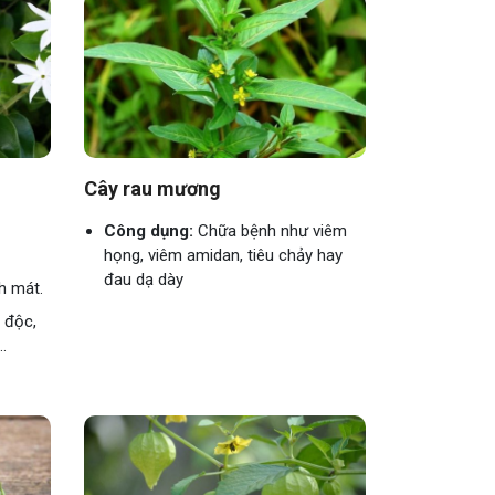
Cây rau mương
Công dụng:
Chữa bệnh như viêm
họng, viêm amidan, tiêu chảy hay
đau dạ dày
nh mát.
i độc,
..