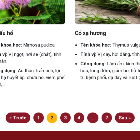
ấu hổ
Cỏ xạ hương
 khoa học:
Mimosa pudica.
Tên khoa học:
Thymus vulga
 vị:
Vị ngọt, hơi se (chát), tính
Tính vị:
Vị cay, hơi đắng, tín
hàn.
Công dụng:
Làm ấm, kích thí
g dụng:
An thần, trấn tĩnh, lợi
hóa, long đờm, giảm ho, hỗ t
, hạ huyết áp, chữa ho, viêm phế
trị bệnh phổi, dạ dày và ruột g
...
« Trước
1
2
3
4
…
7
Sau »