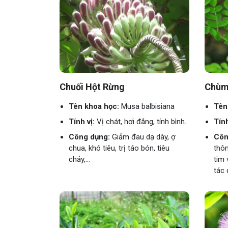
Chuối Hột Rừng
Chùm
Tên khoa học:
Musa balbisiana
Tên
Tính vị:
Vị chát, hơi đắng, tính bình.
Tính
Công dụng:
Giảm đau dạ dày, ợ
Côn
chua, khó tiêu, trị táo bón, tiêu
thôn
chảy,...
tim 
tác 