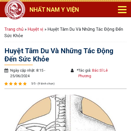
NHẤT NAM Y VIỆN
Trang chủ
»
Huyệt vị
»
Huyệt Tâm Du Và Những Tác Động Đến
Sức Khỏe
Huyệt Tâm Du Và Những Tác Động
Đến Sức Khỏe
Ngày cập nhật: 8:15 -
*
Tác giả:
Bác Sĩ Lê
25/06/2024
Phương
5/5 - (9 bình chọn)