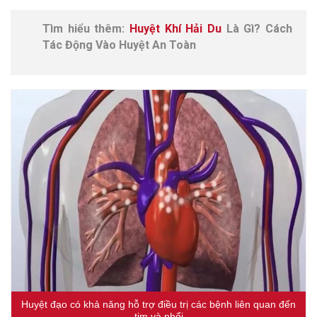
Tìm hiểu thêm:
Huyệt Khí Hải Du
Là Gì? Cách
Tác Động Vào Huyệt An Toàn
Huyệt đạo có khả năng hỗ trợ điều trị các bệnh liên quan đến
tim và phổi