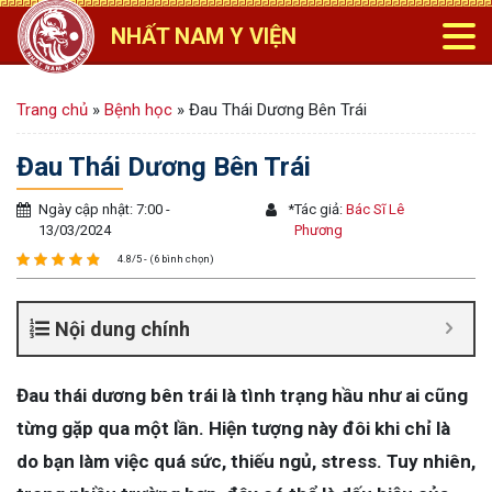
NHẤT NAM Y VIỆN
Trang chủ
»
Bệnh học
»
Đau Thái Dương Bên Trái
Đau Thái Dương Bên Trái
Ngày cập nhật: 7:00 -
*
Tác giả:
Bác Sĩ Lê
13/03/2024
Phương
4.8/5 - (6 bình chọn)
Nội dung chính
Đau thái dương bên trái là tình trạng hầu như ai cũng
từng gặp qua một lần. Hiện tượng này đôi khi chỉ là
do bạn làm việc quá sức, thiếu ngủ, stress. Tuy nhiên,