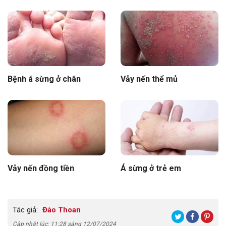
Bệnh á sừng ở chân
Vảy nến thể mủ
Vảy nến đồng tiền
Á sừng ở trẻ em
Tác giả:
Đào Thoan
Cập nhật lúc: 11:28 sáng 12/07/2024