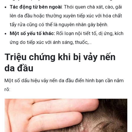
Tác động từ bên ngoài
: Thói quen chà xát, cào, gãi
lên da đầu hoặc thường xuyên tiếp xúc với hóa chất
tẩy rửa cũng có thể là nguyên nhân gây bệnh.
Một số yếu tố khác:
Rối loạn nội tiết tố, dị ứng, kích
ứng do tiếp xúc với ánh sáng, thuốc,…
Triệu chứng khi bị vảy nến
da đầu
Một số dấu hiệu vảy nến da đầu điển hình bạn cần nắm
rõ: