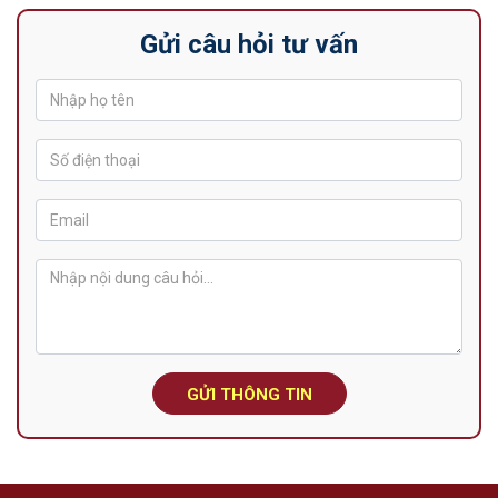
Gửi câu hỏi tư vấn
GỬI THÔNG TIN