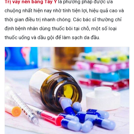
Trị vảy nến bằng Tây Y
là phương pháp được ưa
chuộng nhất hiện nay nhờ tính tiện lợi, hiệu quả cao và
thời gian điều trị nhanh chóng. Các bác sĩ thường chỉ
định bệnh nhân dùng thuốc bôi tại chỗ, một số loại
thuốc uống và dầu gội để làm sạch da đầu.