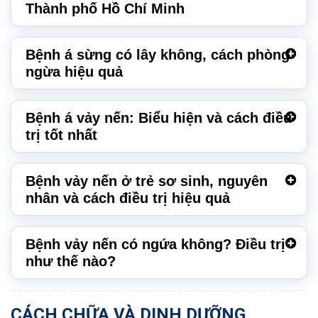
Thành phố Hồ Chí Minh
Bệnh á sừng có lây không, cách phòng
ngừa hiệu quả
Bệnh á vảy nến: Biểu hiện và cách điều
trị tốt nhất
Bệnh vảy nến ở trẻ sơ sinh, nguyên
nhân và cách điều trị hiệu quả
Bệnh vảy nến có ngứa không? Điều trị
như thế nào?
CÁCH CHỮA VÀ DINH DƯỠNG