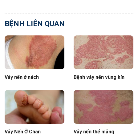
BỆNH LIÊN QUAN
Vảy nến ở nách
Bệnh vảy nến vùng kín
Vảy Nến Ở Chân
Vảy nến thể mảng