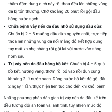
thấm đẫm dung dịch này rồi thoa đều lên những vùng
da bị tổn thương. Chờ khoảng 20 phút rồi gội đầu
bằng nước sạch.
Chữa bệnh vảy nến da đầu nhờ sử dụng dầu dừa
:
Chuẩn bị 2 – 3 muỗng dầu dừa nguyên chất, trực tiếp
thoa lên những vùng da nổi mảng đỏ, kết hợp dùng
tay mát xa nhẹ nhàng rồi gội lại với nước vào sáng
hôm sau.
Trị vảy nến da đầu bằng bồ kết
: Chuẩn bị 4 – 5 quả
bồ kết, nướng vàng, thơm rồi bỏ vào nồi đun cùng
khoảng 2 lít nước sạch. Dùng nước bồ kết để gội đầu
2 ngày 1 lần, thực hiện liên tục cho đến khi khỏi bệnh.
Những phương pháp dân gian trị vảy nến da đầu kể trên
đều tương đối an toàn và lành tính, tuy nhiên mức độ