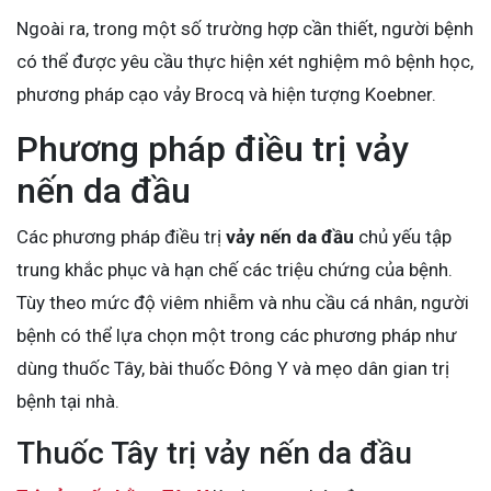
Ngoài ra, trong một số trường hợp cần thiết, người bệnh
có thể được yêu cầu thực hiện xét nghiệm mô bệnh học,
phương pháp cạo vảy Brocq và hiện tượng Koebner.
Phương pháp điều trị vảy
nến da đầu
Các phương pháp điều trị
vảy nến da đầu
chủ yếu tập
trung khắc phục và hạn chế các triệu chứng của bệnh.
Tùy theo mức độ viêm nhiễm và nhu cầu cá nhân, người
bệnh có thể lựa chọn một trong các phương pháp như
dùng thuốc Tây, bài thuốc Đông Y và mẹo dân gian trị
bệnh tại nhà.
Thuốc Tây trị vảy nến da đầu