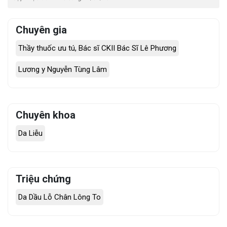
Chuyên gia
Thầy thuốc ưu tú, Bác sĩ CKII Bác Sĩ Lê Phương
Lương y Nguyễn Tùng Lâm
Chuyên khoa
Da Liễu
Triệu chứng
Da Dầu Lỗ Chân Lông To