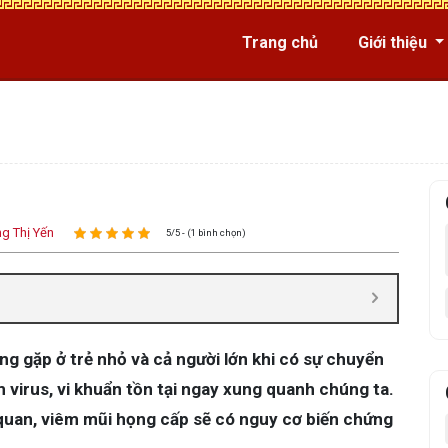
Trang chủ
Giới thiệu
g Thị Yến
5/5 - (1 bình chọn)
g gặp ở trẻ nhỏ và cả người lớn khi có sự chuyển
m virus, vi khuẩn tồn tại ngay xung quanh chúng ta.
uan, viêm mũi họng cấp sẽ có nguy cơ biến chứng