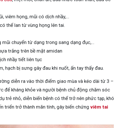
, viêm họng, mũi có dịch nhầy,…
ó thể lan từ vùng họng lên tai.
ng mũi chuyển từ dạng trong sang dạng đục,…
bựa trắng trên bề mặt amidan
h nhầy tiết liên tục
, hạch bị sưng gây đau khi nuốt, ấn tay thấy đau.
ờng diễn ra vào thời điểm giao mùa và kéo dài từ 3 –
sức để kháng khỏe và người bệnh chủ động chăm sóc
dụ trẻ nhỏ, diễn biến bệnh có thể trở nên phức tạp, khó
ến triển trở thành mãn tính, gây biến chứng
viêm tai