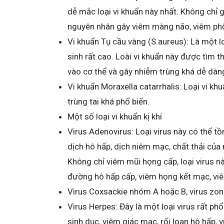
dễ mắc loại vi khuẩn này nhất. Không chỉ 
nguyên nhân gây viêm màng não, viêm phổ
Vi khuẩn Tụ cầu vàng (S.aureus): Là một l
sinh rất cao. Loài vi khuẩn này được tìm t
vào cơ thể và gây nhiễm trùng khá dễ dàn
Vi khuẩn Moraxella catarrhalis: Loại vi k
trùng tai khá phổ biến.
Một số loại vi khuẩn kị khí
Virus Adenovirus: Loại virus này có thể tồ
dịch hô hấp, dịch niêm mạc, chất thải của
Không chỉ viêm mũi họng cấp, loại virus n
đường hô hấp cấp, viêm họng kết mạc, vi
Virus Coxsackie nhóm A hoặc B, virus zon
Virus Herpes: Đây là một loại virus rất ph
sinh dục, viêm giác mạc, rối loạn hô hấp,