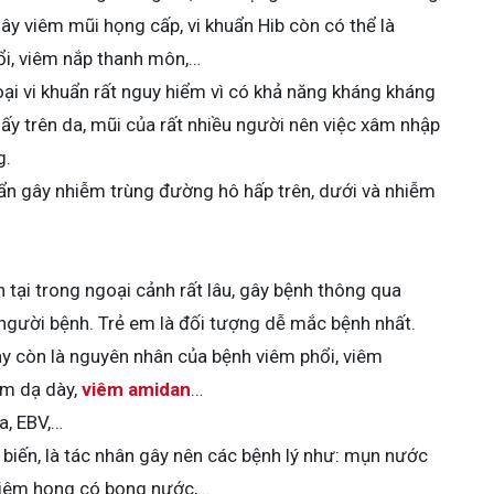
gây viêm mũi họng cấp, vi khuẩn Hib còn có thể là
i, viêm nắp thanh môn,…
oại vi khuẩn rất nguy hiểm vì có khả năng kháng kháng
hấy trên da, mũi của rất nhiều người nên việc xâm nhập
g.
huẩn gây nhiễm trùng đường hô hấp trên, dưới và nhiễm
n tại trong ngoại cảnh rất lâu, gây bệnh thông qua
 người bệnh. Trẻ em là đối tượng dễ mắc bệnh nhất.
ày còn là nguyên nhân của bệnh viêm phổi, viêm
êm dạ dày,
viêm amidan
…
a, EBV,…
ổ biến, là tác nhân gây nên các bệnh lý như: mụn nước
 viêm họng có bọng nước,…