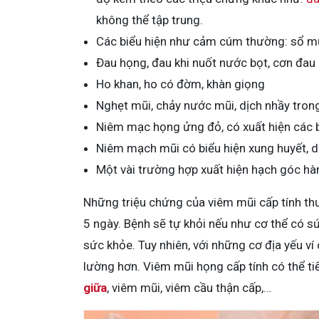
không thể tập trung.
Các biểu hiện như cảm cúm thường: sổ mũi
Đau họng, đau khi nuốt nước bọt, cơn đau c
Ho khan, ho có đờm, khàn giọng
Nghẹt mũi, chảy nước mũi, dịch nhầy tro
Niêm mạc họng ửng đỏ, có xuất hiện các 
Niêm mạch mũi có biểu hiện xung huyết, dịc
Một vài trường hợp xuất hiện hạch góc hàm
Những triệu chứng của viêm mũi cấp tính thư
5 ngày. Bệnh sẽ tự khỏi nếu như cơ thể có 
sức khỏe. Tuy nhiên, với những cơ địa yếu ví 
lường hơn. Viêm mũi họng cấp tính có thể ti
giữa
, viêm mũi, viêm cầu thận cấp,…