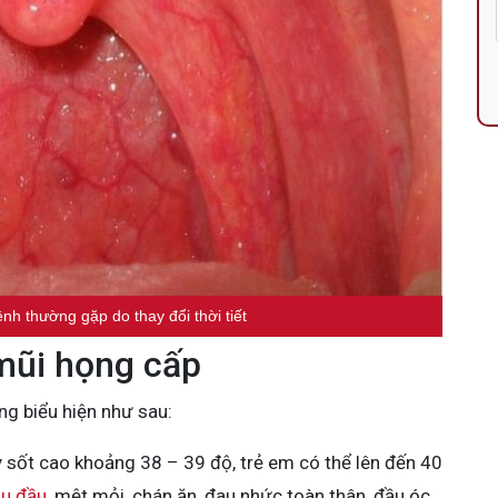
nh thường gặp do thay đổi thời tiết
mũi họng cấp
g biểu hiện như sau:
 sốt cao khoảng 38 – 39 độ, trẻ em có thể lên đến 40
u đầu
, mệt mỏi, chán ăn, đau nhức toàn thân, đầu óc