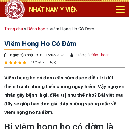
NHẤT NAM Y VIỆN
Trang chủ
»
Bệnh học
»
Viêm Họng Ho Có Đờm
Viêm Họng Ho Có Đờm
Ngày cập nhật: 9:03 - 16/02/2023
*
Tác giả:
Đào Thoan
4.9/5 - (9 bình chọn)
Viêm họng ho có đờm cần sớm được điều trị dứt
điểm tránh những biến chứng nguy hiểm. Vậy nguyên
nhân gây bệnh là gì, điều trị như thế nào? Bài viết sau
đây sẽ giúp bạn đọc giải đáp những vướng mắc về
viêm họng ho ra đờm.
Bị viêm họng ho có đờm là