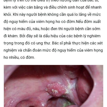
bệnh lý trên có thể điều trị theo hướng dẫn của bác sĩ,
kèm với việc cân bằng và điều chỉnh sinh hoạt để nhanh
khỏi. Khi này người bệnh không cần quá lo lắng về mức
độ nguy hiểm của viêm họng ho có đờm.Nếu đờm xuất
hiện có màu đỏ, nâu, hoặc đen thì người bệnh cần sớm
đi khám. Bởi đây sẽ là dấu hiệu của các bệnh lý nghiêm
trọng trong đó có ung thư. Bác sĩ phải thực hiện các xét
nghiệm và chẩn đoán mức độ nguy hiểm của viêm họng
ho nhiều, có đờm.