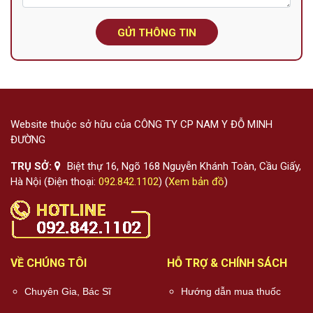
GỬI THÔNG TIN
Website thuộc sở hữu của CÔNG TY CP NAM Y ĐỖ MINH
ĐƯỜNG
TRỤ SỞ:
Biệt thự 16, Ngõ 168 Nguyễn Khánh Toàn, Cầu Giấy,
Hà Nội (Điện thoại:
092.842.1102
) (
Xem bản đồ
)
VỀ CHÚNG TÔI
HỖ TRỢ & CHÍNH SÁCH
Chuyên Gia, Bác Sĩ
Hướng dẫn mua thuốc