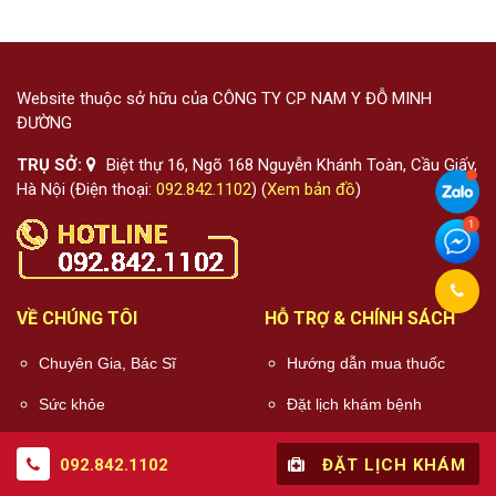
Website thuộc sở hữu của CÔNG TY CP NAM Y ĐỖ MINH
ĐƯỜNG
TRỤ SỞ:
Biệt thự 16, Ngõ 168 Nguyễn Khánh Toàn, Cầu Giấy,
Hà Nội (Điện thoại:
092.842.1102
) (
Xem bản đồ
)
VỀ CHÚNG TÔI
HỖ TRỢ & CHÍNH SÁCH
Chuyên Gia, Bác Sĩ
Hướng dẫn mua thuốc
Sức khỏe
Đặt lịch khám bệnh
Quy trình khám chữa
092.842.1102
ĐẶT LỊCH KHÁM
bệnh