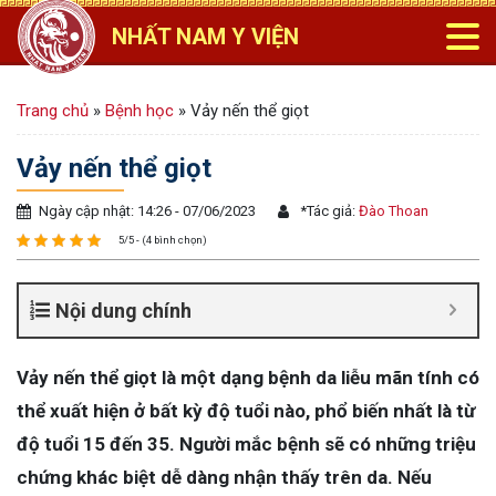
NHẤT NAM Y VIỆN
Trang chủ
»
Bệnh học
»
Vảy nến thể giọt
Vảy nến thể giọt
Ngày cập nhật: 14:26 - 07/06/2023
*
Tác giả:
Đào Thoan
5/5 - (4 bình chọn)
Nội dung chính
Vảy nến thể giọt là một dạng bệnh da liễu mãn tính có
thể xuất hiện ở bất kỳ độ tuổi nào, phổ biến nhất là từ
độ tuổi 15 đến 35. Người mắc bệnh sẽ có những triệu
chứng khác biệt dễ dàng nhận thấy trên da. Nếu